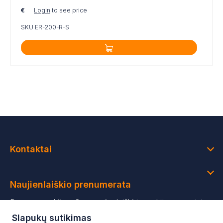
€
Login
to see price
SKU ER-200-R-S
Kontaktai
Naujienlaiškio prenumerata
Prenumeruokite mūsų naujienlaiškį ir gaukite asmeninius
pasiūlymus bei šviežiausias naujienas
Slapukų sutikimas