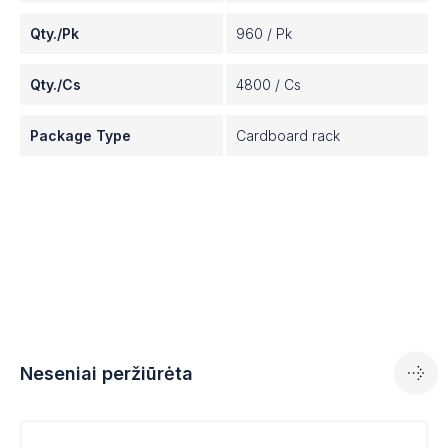
Qty./Pk
960 / Pk
Qty./Cs
4800 / Cs
Package Type
Cardboard rack
Neseniai peržiūrėta