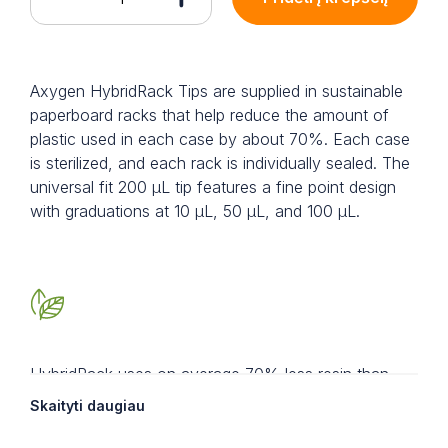
Axygen HybridRack Tips are supplied in sustainable
paperboard racks that help reduce the amount of
plastic used in each case by about 70%. Each case
is sterilized, and each rack is individually sealed. The
universal fit 200 µL tip features a fine point design
with graduations at 10 µL, 50 µL, and 100 µL.
HybridRack uses on average 70% less resin than
standard industry tip racks.
Skaityti daugiau